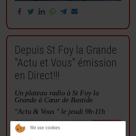
Depuis St Foy la Grande
"Actu et Vous" émission
en Direct!!!
Un plateau radio à St Foy la
Grande à Cœur de Bastide
"Actu & Vous " le jeudi 9h-11h
We use cookies