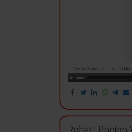
La Voix Des Seniors Marie-José et Mich
00:00
Robert Pocino 