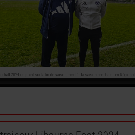
otball 2024 un point sur la fin de saison,montée la saison prochaine en Régional